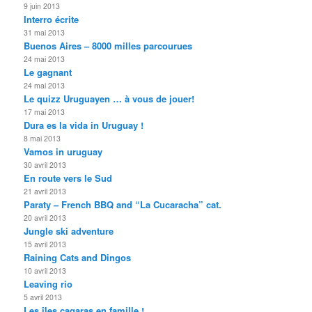
9 juin 2013
Interro écrite
31 mai 2013
Buenos Aires – 8000 milles parcourues
24 mai 2013
Le gagnant
24 mai 2013
Le quizz Uruguayen … à vous de jouer!
17 mai 2013
Dura es la vida in Uruguay !
8 mai 2013
Vamos in uruguay
30 avril 2013
En route vers le Sud
21 avril 2013
Paraty – French BBQ and “La Cucaracha” cat.
20 avril 2013
Jungle ski adventure
15 avril 2013
Raining Cats and Dingos
10 avril 2013
Leaving rio
5 avril 2013
Les îles cagaras en famille !